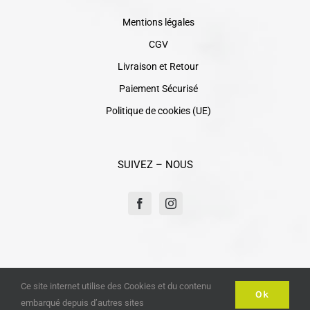
Mentions légales
CGV
Livraison et Retour
Paiement Sécurisé
Politique de cookies (UE)
SUIVEZ – NOUS
Ce site internet utilise des Cookies et du contenu
Un site réalisé par
Inovesign
2026 |
www.coiffure-
Ok
embarqué depuis d’autres sites
Esthétique64.com
| Tous Droits Reservés © Copyright