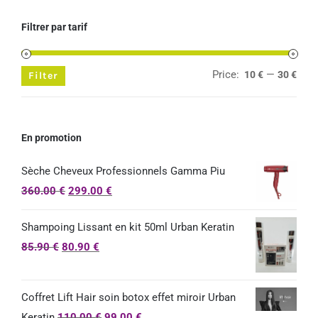
Filtrer par tarif
Price:
—
10 €
30 €
Min
Max
Filter
pric
pric
En promotion
Sèche Cheveux Professionnels Gamma Piu
360.00
€
299.00
€
Shampoing Lissant en kit 50ml Urban Keratin
85.90
€
80.90
€
Coffret Lift Hair soin botox effet miroir Urban
Keratin
110.00
€
99.00
€