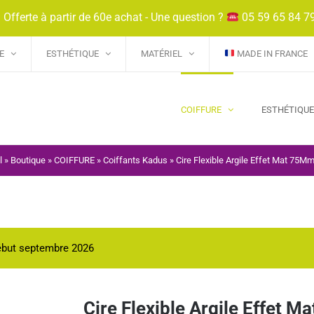
 Offerte à partir de 60e achat - Une question ?
05 59 65 84 7
E
ESTHÉTIQUE
MATÉRIEL
MADE IN FRANCE
COIFFURE
ESTHÉTIQU
l
»
Boutique
»
COIFFURE
»
Coiffants Kadus
»
Cire Flexible Argile Effet Mat 75M
début septembre 2026
Cire Flexible Argile Effet 