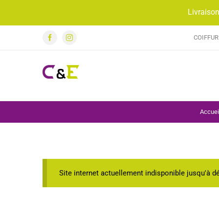
Passer
Livraison
au
contenu
COIFFUR
Facebook
Instagram
Accuei
Site internet actuellement indisponible jusqu'à 