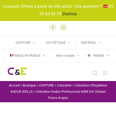
Passer
Livraison Offerte à partir de 60e achat - Une question ?
05
au
59 65 84 79
Dismiss
contenu
Facebook
Instagram
COIFFURE
ESTHÉTIQUE
MATÉRIEL
MADE IN FRANCE
Mon compte
PANIER
Accueil
»
Boutique
»
COIFFURE
»
Coloration
»
Coloration d'Oxydation
KADUS WELLA
»
Coloration Kadus Professional 60Ml 3/6 Chatain
Fonce Acajou