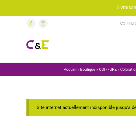
Passer
Livraison
au
contenu
COIFFUR
Facebook
Instagram
Accueil
»
Boutique
»
COIFFURE
»
Coloratio
Site internet actuellement indisponible jusqu'à 