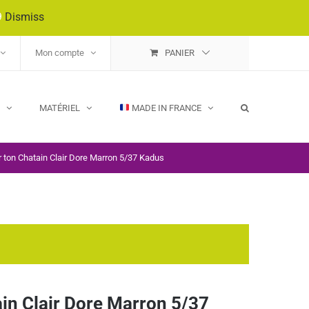
9
Dismiss
Mon compte
PANIER
E
MATÉRIEL
MADE IN FRANCE
r ton Chatain Clair Dore Marron 5/37 Kadus
ain Clair Dore Marron 5/37