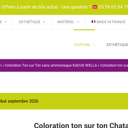
 Offerte à partir de 60e achat - Une question ?
05 59 65 84 7
E
ESTHÉTIQUE
MATÉRIEL
MADE IN FRANCE
COIFFURE
ESTHÉTIQU
n
»
Coloration Ton sur Ton sans ammoniaque KADUS WELLA
»
Coloration ton su
début septembre 2026
Coloration ton sur ton Chat