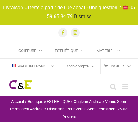
Passer
Livraison Offerte à partir de 60e achat - Une question ?
05
au
59 65 84 79
Dismiss
contenu
Facebook
Instagram
COIFFURE
ESTHÉTIQUE
MATÉRIEL
MADE IN FRANCE
Mon compte
PANIER
Accueil
»
Boutique
»
ESTHÉTIQUE
»
Onglerie Andrea
»
Vernis Semi-
Permanent Andreia
»
Dissolvant Pour Vernis Semi Permanent 250Ml
Andreia