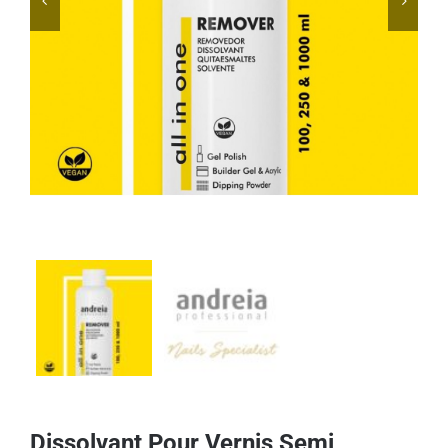


Dissolvant Pour Vernis Semi