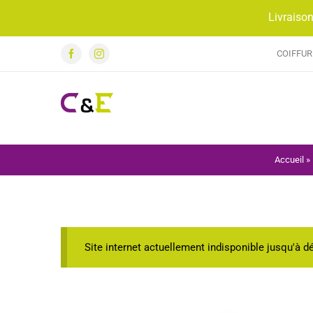
Passer
Livraison
au
contenu
COIFFUR
Facebook
Instagram
Accueil
»
Site internet actuellement indisponible jusqu'à 