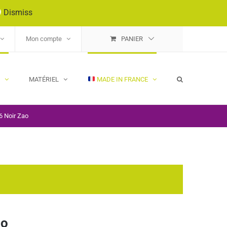
9
Dismiss
Mon compte
PANIER
E
MATÉRIEL
MADE IN FRANCE
6 Noir Zao
ao