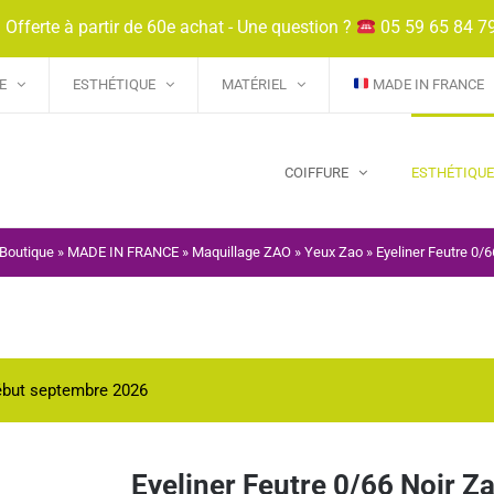
 Offerte à partir de 60e achat - Une question ?
05 59 65 84 7
E
ESTHÉTIQUE
MATÉRIEL
MADE IN FRANCE
COIFFURE
ESTHÉTIQU
Boutique
»
MADE IN FRANCE
»
Maquillage ZAO
»
Yeux Zao
»
Eyeliner Feutre 0/6
début septembre 2026
Eyeliner Feutre 0/66 Noir Z