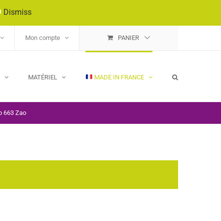
9
Dismiss
Mon compte
PANIER
E
MATÉRIEL
MADE IN FRANCE
o 663 Zao