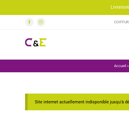
Passer
Livraison
au
contenu
COIFFUR
Facebook
Instagram
Accueil
Site internet actuellement indisponible jusqu'à 