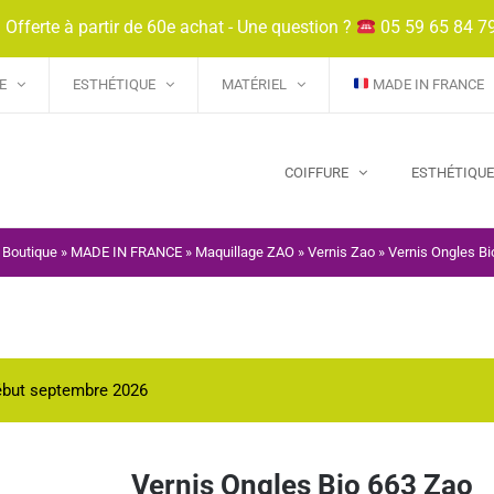
 Offerte à partir de 60e achat - Une question ?
05 59 65 84 7
E
ESTHÉTIQUE
MATÉRIEL
MADE IN FRANCE
COIFFURE
ESTHÉTIQU
»
Boutique
»
MADE IN FRANCE
»
Maquillage ZAO
»
Vernis Zao
»
Vernis Ongles Bi
début septembre 2026
Vernis Ongles Bio 663 Zao