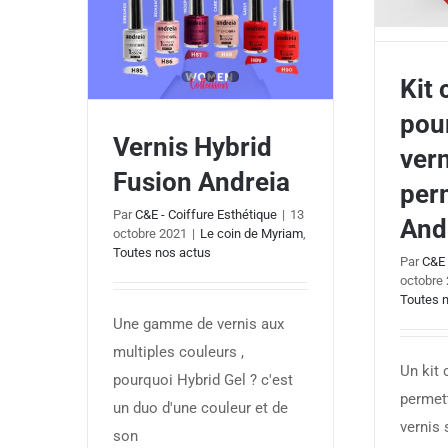
Kit
pour
Kit co
Vernis Hybrid
ver
ver
Fusion Andreia
per
Par
C&E - Coiffure Esthétique
|
13
And
octobre 2021
|
Le coin de Myriam
,
Vernis Hybrid Fusion Andreia
Toutes nos actus
Par
C&E 
octobre
Toutes 
Une gamme de vernis aux
multiples couleurs ,
Un kit
pourquoi Hybrid Gel ? c'est
permett
un duo d'une couleur et de
vernis 
son