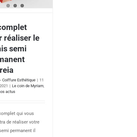
 complet
 réaliser le
mplet pour réaliser le
nis semi permanent
nis semi
Andreia
manent
reia
- Coiffure Esthétique
|
11
 2021
|
Le coin de Myriam
,
nos actus
 complet qui vous
ra de réaliser votre
semi permanent il