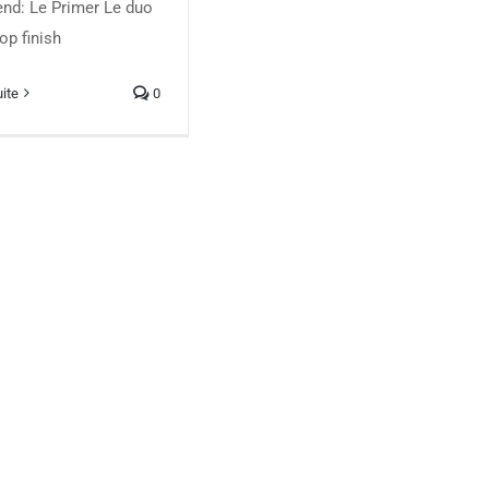
nd: Le Primer Le duo
op finish
uite
0