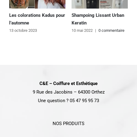
Les colorations Kadus pour
Shampoing Lissant Urban
O
l’automne
Keratin
?
13 octobre 2023
10 mai 2022
|
0 commentaire
1
C&E – Coiffure et Esthétique
9 Rue des Jacobins – 64300 Orthez
Une question ? 05 47 95 95 73
NOS PRODUITS