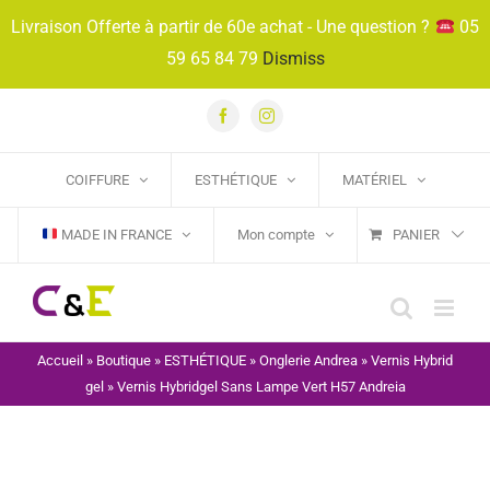
Passer
Livraison Offerte à partir de 60e achat - Une question ?
05
au
59 65 84 79
Dismiss
contenu
Facebook
Instagram
COIFFURE
ESTHÉTIQUE
MATÉRIEL
MADE IN FRANCE
Mon compte
PANIER
Accueil
»
Boutique
»
ESTHÉTIQUE
»
Onglerie Andrea
»
Vernis Hybrid
gel
»
Vernis Hybridgel Sans Lampe Vert H57 Andreia