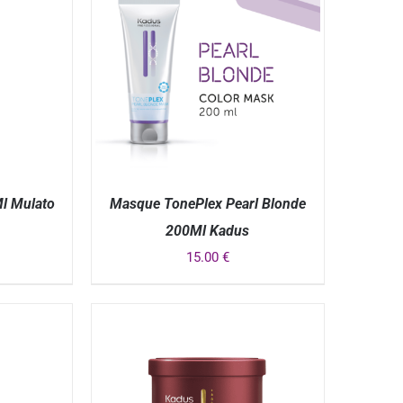
l Mulato
Masque TonePlex Pearl Blonde
200Ml Kadus
15.00
€
APERÇU