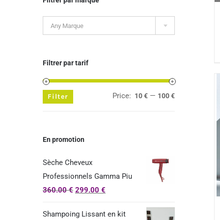

Any Marque
Filtrer par tarif
Price:
—
10 €
100 €
Min
Max
Filter
price
price
En promotion
Sèche Cheveux
Professionnels Gamma Piu
360.00
€
299.00
€
Shampoing Lissant en kit