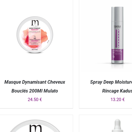
Masque Dynamisant Cheveux
Spray Deep Moistur
Bouclés 200Ml Mulato
Rincage Kadu
24.50
€
13.20
€
APERÇU
APERÇU