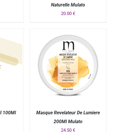
Naturelle Mulato
20.00
€
APERÇU
il 100Ml
Masque Revelateur De Lumiere
200Ml Mulato
24.50
€