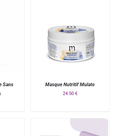
e Sans
Masque Nutritif Mulato
s
24.50
€
APERÇU