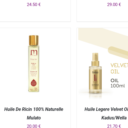
24.50
€
29.00
€
APERÇU
APERÇU
Huile De Ricin 100% Naturelle
Huile Legere Velvet O
Mulato
Kadus/Wella
20.00
€
21.70
€