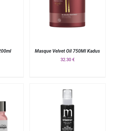
200ml
Masque Velvet Oil 750Ml Kadus
32.30
€
APERÇU