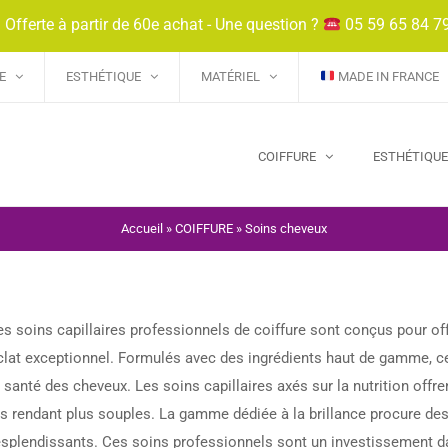
 Offerte à partir de 60e achat - Une question ?
05 59 65 84 7
E
ESTHÉTIQUE
MATÉRIEL
MADE IN FRANCE
COIFFURE
ESTHÉTIQU
Accueil
»
COIFFURE
»
Soins cheveux
es soins capillaires professionnels de coiffure sont conçus pour offri
clat exceptionnel. Formulés avec des ingrédients haut de gamme, ce
a santé des cheveux. Les soins capillaires axés sur la nutrition offre
es rendant plus souples. La gamme dédiée à la brillance procure des 
esplendissants. Ces soins professionnels sont un investissement dan