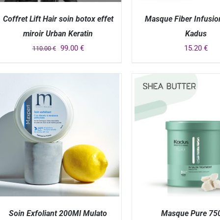
Coffret Lift Hair soin botox effet
Masque Fiber Infusi
miroir Urban Keratin
Kadus
99.00
€
15.20
€
110.00
€
APERÇU
APERÇU
Soin Exfoliant 200Ml Mulato
Masque Pure 75