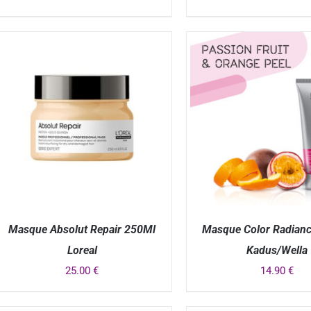
APERÇU
APERÇU
Masque Absolut Repair 250Ml
Masque Color Radian
Loreal
Kadus/Wella
25.00
€
14.90
€
APERÇU
APERÇU