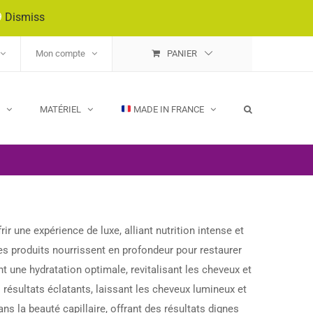
9
Dismiss
Mon compte
PANIER
E
MATÉRIEL
MADE IN FRANCE
r une expérience de luxe, alliant nutrition intense et
s produits nourrissent en profondeur pour restaurer
nt une hydratation optimale, revitalisant les cheveux et
résultats éclatants, laissant les cheveux lumineux et
s la beauté capillaire, offrant des résultats dignes