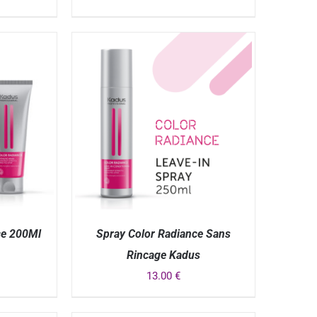
APERÇU
ce 200Ml
Spray Color Radiance Sans
Rincage Kadus
13.00
€
APERÇU