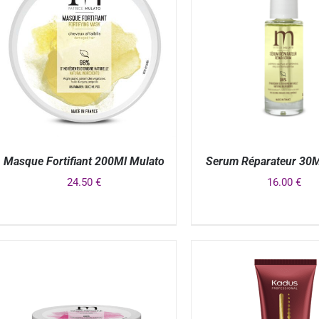
Masque Fortifiant 200Ml Mulato
Serum Réparateur 30M
24.50
€
16.00
€
APERÇU
APERÇU