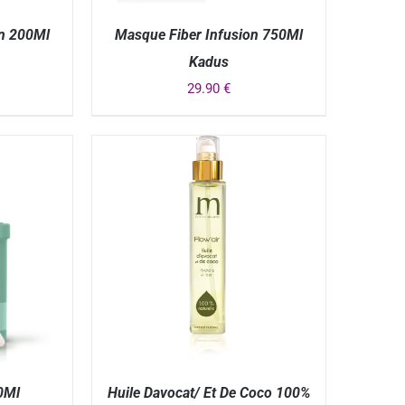
on 200Ml
Masque Fiber Infusion 750Ml
Kadus
29.90
€
APERÇU
0Ml
Huile Davocat/ Et De Coco 100%