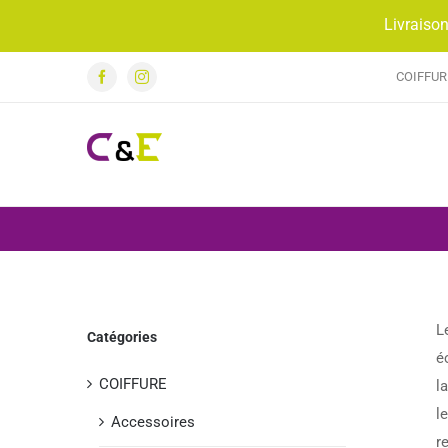
Passer
Livraison
au
contenu
COIFFUR
Facebook
Instagram
L
Catégories
é
COIFFURE
l
l
Accessoires
r